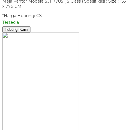
Meja Kantor Modera SJT 7705 ( S Class ) Spesifikasi : Size : 155
x 77.5 CM
*Harga Hubungi CS
Tersedia
Hubungi Kami