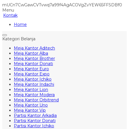
mUCn7CwGawCVTvwq7a99f4AgACOVgZvYEW65FFSDBf0
Menu
Kontak
Home
Kategori Belanja
Meja Kantor Aditech
Meja Kantor Alba
Meja Kantor Brother
Meja Kantor Donati
Meja Kantor Euro
Meja Kantor Expo
Meja Kantor Ichiko
Meja Kantor Indachi
Meja Kantor Lion
Meja Kantor Modera
Meja Kantor Orbitrend
Meja Kantor Uno
Meja Kantor Vip
Partisi Kantor Arkadia
Partisi Kantor Donati
Partisi Kantor Ichiko