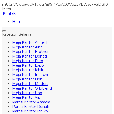
mUCn7CwGawCVTvwq7a99f4AgACOVgZvYEW65FFSDBf0
Menu
Kontak
Home
Kategori Belanja
Meja Kantor Aditech
Meja Kantor Alba
Meja Kantor Brother
Meja Kantor Donati
Meja Kantor Euro
Meja Kantor Expo
Meja Kantor Ichiko
Meja Kantor Indachi
Meja Kantor Lion
Meja Kantor Modera
Meja Kantor Orbitrend
Meja Kantor Uno
Meja Kantor Vip
Partisi Kantor Arkadia
Partisi Kantor Donati
Partisi Kantor Ichiko