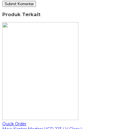
Produk Terkait
Quick Order
Meja Kantor Modera VCD 223 ( V Class )