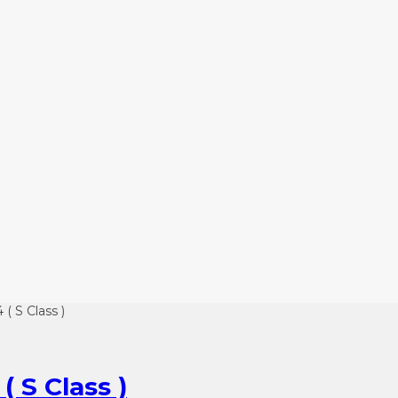
( S Class )
 S Class )