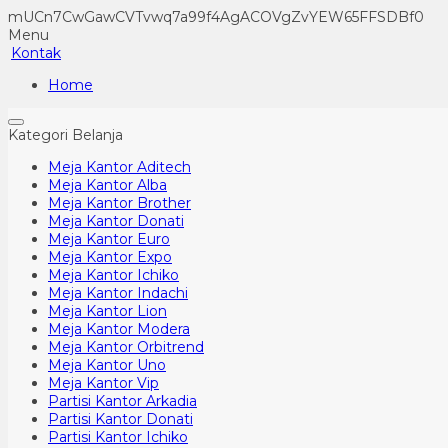
mUCn7CwGawCVTvwq7a99f4AgACOVgZvYEW65FFSDBf0
Menu
Kontak
Home
Kategori Belanja
Meja Kantor Aditech
Meja Kantor Alba
Meja Kantor Brother
Meja Kantor Donati
Meja Kantor Euro
Meja Kantor Expo
Meja Kantor Ichiko
Meja Kantor Indachi
Meja Kantor Lion
Meja Kantor Modera
Meja Kantor Orbitrend
Meja Kantor Uno
Meja Kantor Vip
Partisi Kantor Arkadia
Partisi Kantor Donati
Partisi Kantor Ichiko