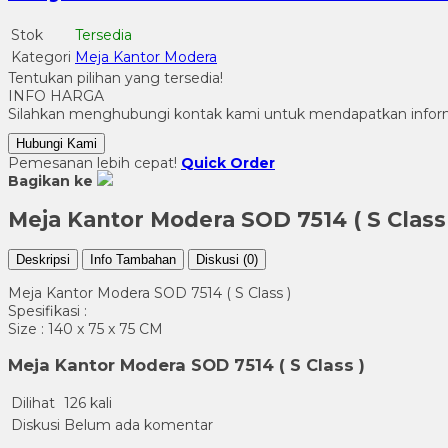
Stok
Tersedia
Kategori
Meja Kantor Modera
Tentukan pilihan yang tersedia!
INFO HARGA
Silahkan menghubungi kontak kami untuk mendapatkan informa
Hubungi Kami
Pemesanan lebih cepat!
Quick Order
Bagikan ke
Meja Kantor Modera SOD 7514 ( S Class
Deskripsi
Info Tambahan
Diskusi (0)
Meja Kantor Modera SOD 7514 ( S Class )
Spesifikasi :
Size : 140 x 75 x 75 CM
Meja Kantor Modera SOD 7514 ( S Class )
Dilihat
126 kali
Diskusi
Belum ada komentar