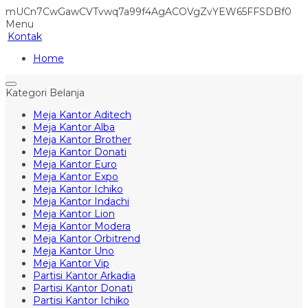
mUCn7CwGawCVTvwq7a99f4AgACOVgZvYEW65FFSDBf0
Menu
Kontak
Home
Kategori Belanja
Meja Kantor Aditech
Meja Kantor Alba
Meja Kantor Brother
Meja Kantor Donati
Meja Kantor Euro
Meja Kantor Expo
Meja Kantor Ichiko
Meja Kantor Indachi
Meja Kantor Lion
Meja Kantor Modera
Meja Kantor Orbitrend
Meja Kantor Uno
Meja Kantor Vip
Partisi Kantor Arkadia
Partisi Kantor Donati
Partisi Kantor Ichiko