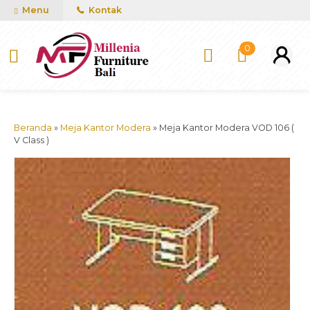
mUCn7CwGawCVTvwq7a99f4AgACOVgZvYEW65FFSDBf0
Menu
Kontak
0
Beranda
»
Meja Kantor Modera
»
Meja Kantor Modera VOD 106 (
V Class )