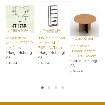
Quick Order
Quick Order
Meja Kantor
Jual Meja Kantor
Quick Order
Modera JT 176 R
Modera AHC
Meja Rapat
M
( M Class )
7421 ( A Class )
Bundar Modera
M
*Harga Hubungi
*Harga Hubungi
CCT 120 (120cm)
7
CS
CS
*Harga Hubungi
g
Tersedia
Tersedia
CS
*
C
Tersedia