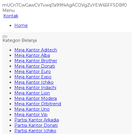
mUCn7CwGawCVTvwq7a99f4AgACOVgZvYEW65FFSDBf0
Menu
Kontak
Home
Kategori Belanja
Meja Kantor Aditech
Meja Kantor Alba
Meja Kantor Brother
Meja Kantor Donati
Meja Kantor Euro
Meja Kantor Expo
Meja Kantor Ichiko
Meja Kantor Indachi
Meja Kantor Lion
Meja Kantor Modera
Meja Kantor Orbitrend
Meja Kantor Uno
Meja Kantor Vip
Partisi Kantor Arkadia
Partisi Kantor Donati
Partisi Kantor Ichiko