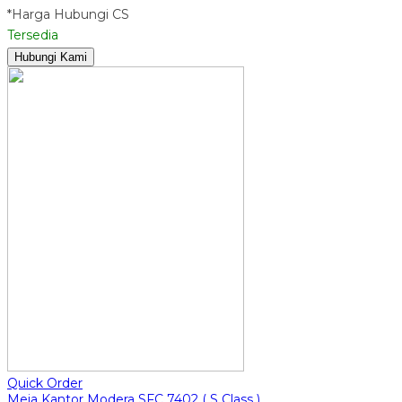
*Harga Hubungi CS
Tersedia
Hubungi Kami
Quick Order
Meja Kantor Modera SFC 7402 ( S Class )