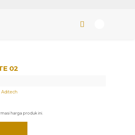
TE 02
 Aditech
asi harga produk ini.