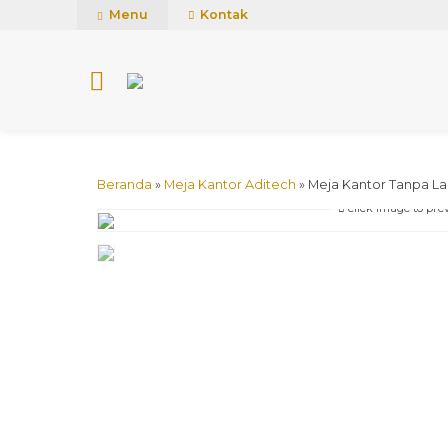
mUCn7CwGawCVTvwq7a99f4AgACOVgZvYEW65FFSDBf0
Menu
Kontak
Beranda
»
Meja Kantor Aditech
»
Meja Kantor Tanpa La
click image to pre