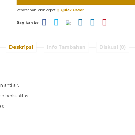
Pemesanan lebih cepat!
Quick Order
Bagikan ke
Deskripsi
Info Tambahan
Diskusi (0)
 anti air.
 berkualitas.
as.