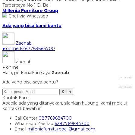
Terpercaya No 1 Di Bali
Millenia Furniture Group
Chat via Whatsapp
Ada yang bisa kami bantu
Zaenab
● online
6287769684700
Zaenab
● online
Halo, perkenalkan saya
Zaenab
baru saja
Ada yang bisa saya bantu?
baru saja
Kirim
Kontak Kami
Apabila ada yang ditanyakan, silahkan hubungi kami melalui
kontak di bawah ini.
Call Center
087769684700
Whatsapp
Zaenab
6287769684700
Email
milleniafurniturebali@gmail.com