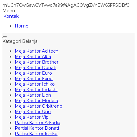
mUCn7CwGawCVTvwq7a99f4AgACOVgZvYEW65FFSDBf0
Menu
Kontak
Home
Kategori Belanja
Meja Kantor Aditech
Meja Kantor Alba
Meja Kantor Brother
Meja Kantor Donati
Meja Kantor Euro
Meja Kantor Expo
Meja Kantor Ichiko
Meja Kantor Indachi
Meja Kantor Lion
Meja Kantor Modera
Meja Kantor Orbitrend
Meja Kantor Uno
Meja Kantor Vip
Partisi Kantor Arkadia
Partisi Kantor Donati
Partisi Kantor Ichiko