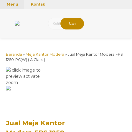
mUCn7CwGawCVTvwq7a99f4AgACOVgZvYEW65FFSDBf0
Menu
Kontak
Cari
Beranda
»
Meja Kantor Modera
»
Jual Meja Kantor Modera FPS
1250-PC(W) ( A Class )
click image to
preview
activate
zoom
Jual Meja Kantor