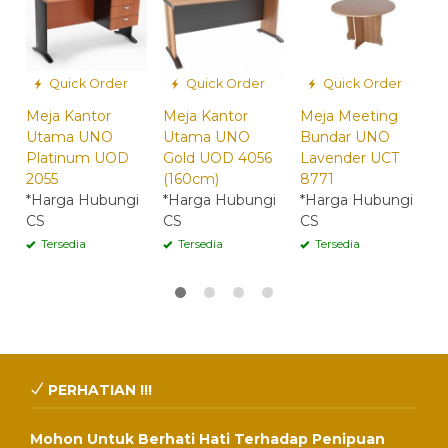
Quick Order
Quick Order
Quick Order
Meja Kantor
Meja Kantor
Meja Meeting
J
Utama UNO
Utama UNO
Bundar UNO
U
Platinum UOD
Gold UOD 4056
Lavender UCT
1
2055
(160cm)
8771
*
*Harga Hubungi
*Harga Hubungi
*Harga Hubungi
C
CS
CS
CS
Tersedia
Tersedia
Tersedia
PERHATIAN !!!
Mohon Untuk Berhati Hati Terhadap Penipuan