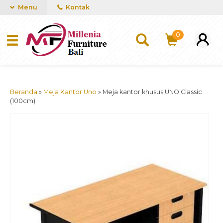
mUCn7CwGawCVTvwq7a99f4AgACOVgZvYEW65FFSDBf0
Menu
Kontak
0
Beranda
»
Meja Kantor Uno
»
Meja kantor khusus UNO Classic
(100cm)