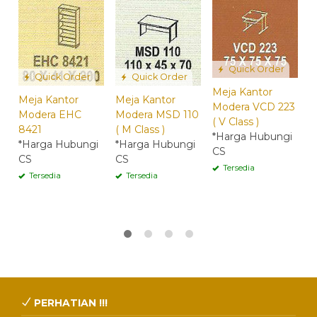
Quick Order
Quick Order
Quick Order
Meja Kantor
Meja Kantor
Meja Kantor
Modera VCD 223
Modera EHC
Modera MSD 110
( V Class )
M
8421
( M Class )
*Harga Hubungi
b
*Harga Hubungi
*Harga Hubungi
CS
V
CS
CS
*
Tersedia
Tersedia
Tersedia
C
PERHATIAN !!!