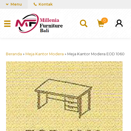
mUCn7CwGawCVTvwq7a99f4AgACOVgZvYEW65FFSDBf0
Menu
Kontak
0
Beranda
»
Meja Kantor Modera
»
Meja Kantor Modera EOD 1060