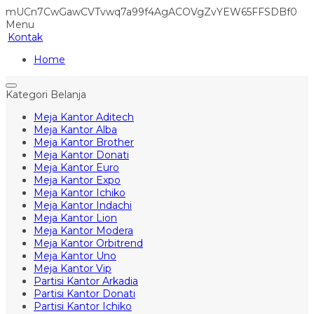
mUCn7CwGawCVTvwq7a99f4AgACOVgZvYEW65FFSDBf0
Menu
Kontak
Home
Kategori Belanja
Meja Kantor Aditech
Meja Kantor Alba
Meja Kantor Brother
Meja Kantor Donati
Meja Kantor Euro
Meja Kantor Expo
Meja Kantor Ichiko
Meja Kantor Indachi
Meja Kantor Lion
Meja Kantor Modera
Meja Kantor Orbitrend
Meja Kantor Uno
Meja Kantor Vip
Partisi Kantor Arkadia
Partisi Kantor Donati
Partisi Kantor Ichiko