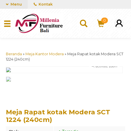
mUCn7CwGawCVTvwq7a99f4AgACOVgZvYEW65FFSDBf0
Menu
Kontak
0
Beranda
»
Meja Kantor Modera
»
Meja Rapat kotak Modera SCT
1224 (240cm)
activate zoom
Meja Rapat kotak Modera SCT
1224 (240cm)