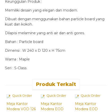
Keunggulan Produk :
Memiliki desain yang elegan dan modern.
Dibuat dengan menggunakan bahan particle board yang
kuat dan kokoh.
Dilapisi melamine yang anti air dan anti gores.
Bahan : Particle board
Dimensi : W 240 x D 120 x H 75cm
Warna : Maple
Seri : S-Class
Produk Terkait
Quick Order
Quick Order
Quick Order
Meja Kantor
Meja Kantor
Meja Kantor
J
Modera VOD 126
Modera EOD
Modera EOD
M