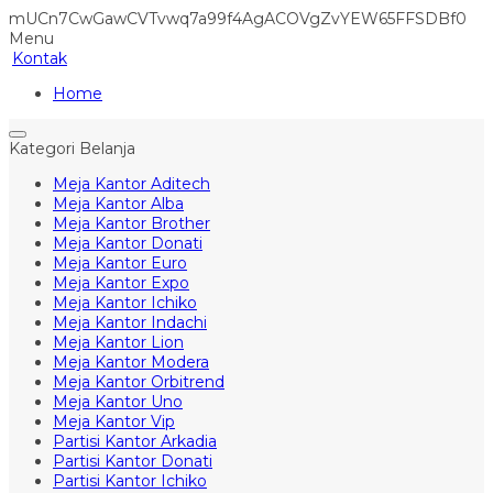
mUCn7CwGawCVTvwq7a99f4AgACOVgZvYEW65FFSDBf0
Menu
Kontak
Home
Kategori Belanja
Meja Kantor Aditech
Meja Kantor Alba
Meja Kantor Brother
Meja Kantor Donati
Meja Kantor Euro
Meja Kantor Expo
Meja Kantor Ichiko
Meja Kantor Indachi
Meja Kantor Lion
Meja Kantor Modera
Meja Kantor Orbitrend
Meja Kantor Uno
Meja Kantor Vip
Partisi Kantor Arkadia
Partisi Kantor Donati
Partisi Kantor Ichiko